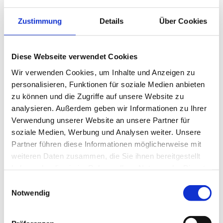
Zustimmung
Details
Über Cookies
Diese Webseite verwendet Cookies
Wir verwenden Cookies, um Inhalte und Anzeigen zu
Zimmer mit Etagenbett
personalisieren, Funktionen für soziale Medien anbieten
zu können und die Zugriffe auf unsere Website zu
45 €
pro Person
analysieren. Außerdem geben wir Informationen zu Ihrer
Verwendung unserer Website an unsere Partner für
soziale Medien, Werbung und Analysen weiter. Unsere
ein Etagenbett
Partner führen diese Informationen möglicherweise mit
zzgl. 15 € Frühstück auf Anfrage
weiteren Daten zusammen, die Sie ihnen bereitgestellt
Preis pro Nacht
haben oder die sie im Rahmen Ihrer Nutzung der Dienste
inkl. Kurtaxe
gesammelt haben.
Einwilligungsauswahl
Kinder bis 5 Jahre Gratis
Notwendig
Anfrage