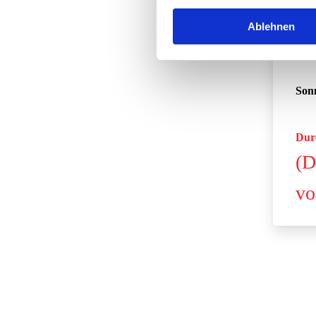
Sam
Ablehnen
Son
Dur
(D
vo