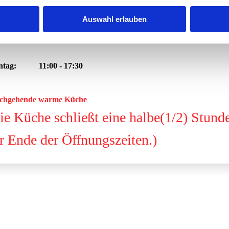
stag: 11:00 - 17:30
Auswahl erlauben
Bei gutem Wetter bis 19:00 geöffnet
ntag: 11:00 - 17:30
chgehende warme Küche
ie Küche schließt eine halbe(1/2) Stund
r Ende der Öffnungszeiten.)